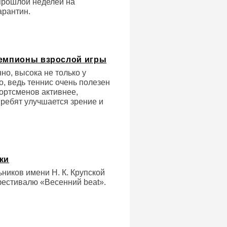
прошлой неделей на
арантин.
чемпионы взрослой игры
о, высока не только у
но, ведь теннис очень полезен
портсменов активнее,
 ребят улучшается зрение и
ки
ников имени Н. К. Крупской
 фестивалю «Весенний beat».