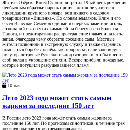
Житель Озёрска Клим Сурнин встретил 19-ый день рождения
необычным образом: парень принял активное участие в
ликвидации крупного пожара, возникшего в садовом
товариществе «Вишенка». По словам земляков, Клим и его
сосед Вячеслав Семёнов одними из первых заметили огонь,
возникший из-за сухих камышей на берегу озера Большая
Нанога, и предотвратили распространение пламени на юго-
запад, благодаря чему сберегли соседние сады. Местные
жители позвонили в экстренную службу и также старались
помогать в борьбе с огнём: так, подростки наливали воду в
полуторалитровые бутылки из-под газировки, чтобы внести
свой вклад в укрощение стихии. Вскоре прибыли пожарные,
которые потушили разбушевавшееся пламя.
10 мая
Лето 2023 года может стать самым
жарким за последние 150 лет
В России лето 2023 года может стать самым жарким за
последние 150 лет. По прогнозам синоптиков, в течение трех
месяцев ожидается экстремальная жара.