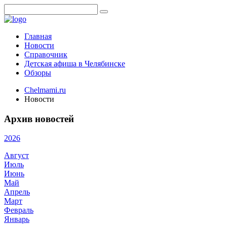
Главная
Новости
Справочник
Детская афиша в Челябинске
Обзоры
Chelmami.ru
Новости
Архив новостей
2026
Август
Июль
Июнь
Май
Апрель
Март
Февраль
Январь