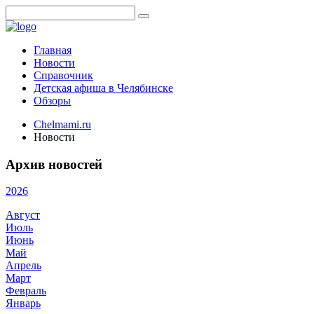
Главная
Новости
Справочник
Детская афиша в Челябинске
Обзоры
Chelmami.ru
Новости
Архив новостей
2026
Август
Июль
Июнь
Май
Апрель
Март
Февраль
Январь