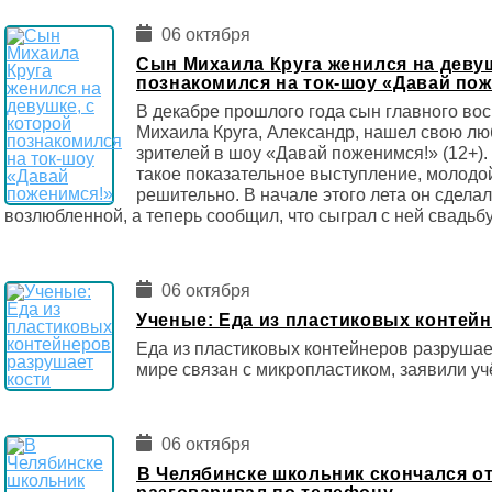
06 октября
Сын Михаила Круга женился на девуш
познакомился на ток-шоу «Давай по
В декабре прошлого года сын главного во
Михаила Круга, Александр, нашел свою люб
зрителей в шоу «Давай поженимся!» (12+).
такое показательное выступление, молодо
решительно. В начале этого лета он сдела
возлюбленной, а теперь сообщил, что сыграл с ней свадьбу
06 октября
Ученые: Еда из пластиковых контейн
Еда из пластиковых контейнеров разрушае
мире связан с микропластиком, заявили уч
06 октября
️В Челябинске школьник скончался от