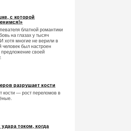
ке, с которой
женимся!»
спевателя блатной романтики
овь на глазах у тысяч
 И хотя многие не верили в
й человек был настроен
л предложение своей
.
еров разрушает кости
т кости — рост переломов в
ёные.
 удара током, когда