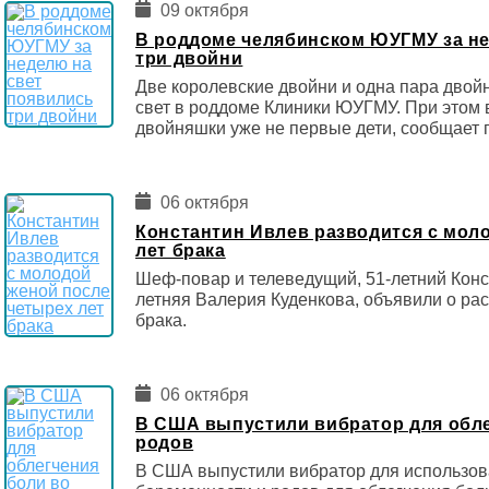
09 октября
В роддоме челябинском ЮУГМУ за не
три двойни
Две королевские двойни и одна пара двой
свет в роддоме Клиники ЮУГМУ. При этом 
двойняшки уже не первые дети, сообщает 
06 октября
Константин Ивлев разводится с мол
лет брака
Шеф-повар и телеведущий, 51-летний Конст
летняя Валерия Куденкова, объявили о рас
брака.
06 октября
В США выпустили вибратор для обле
родов
В США выпустили вибратор для использо