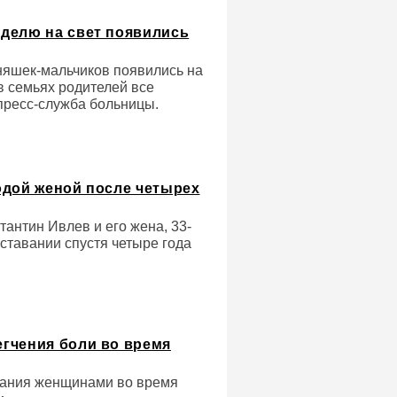
делю на свет появились
няшек-мальчиков появились на
в семьях родителей все
пресс-служба больницы.
одой женой после четырех
антин Ивлев и его жена, 33-
ставании спустя четыре года
гчения боли во время
вания женщинами во время