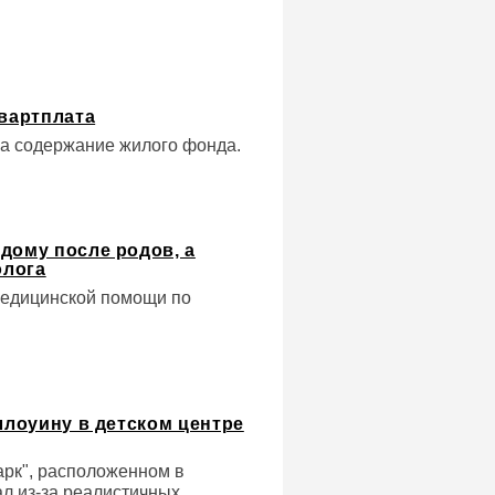
квартплата
за содержание жилого фонда.
дому после родов, а
олога
медицинской помощи по
ллоуину в детском центре
арк", расположенном в
л из-за реалистичных