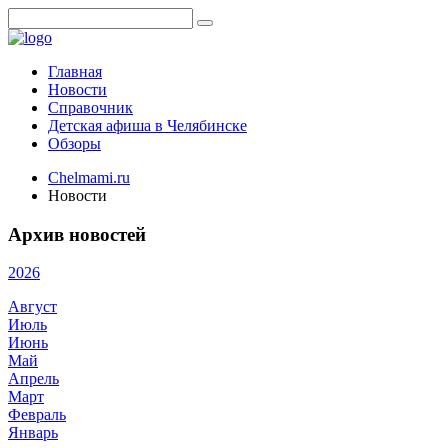
Главная
Новости
Справочник
Детская афиша в Челябинске
Обзоры
Chelmami.ru
Новости
Архив новостей
2026
Август
Июль
Июнь
Май
Апрель
Март
Февраль
Январь