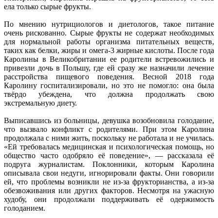
ела только сырые фрукты.
По мнению нутрициологов и диетологов, такое питание
очень рискованно. Сырые фрукты не содержат необходимых
для нормальной работы организма питательных веществ,
таких как белки, жиры и омега-3 жирные кислоты. После года
Каролины в Великобритании ее родители встревожились и
привезли дочь в Польшу, где ей сразу же назначили лечение
расстройства пищевого поведения. Весной 2018 года
Каролину госпитализировали, но это не помогло: она была
твёрдо убеждена, что должна продолжать свою
экстремальную диету.
Выписавшись из больницы, девушка возобновила голодание,
что вызвало конфликт с родителями. При этом Каролина
продолжала с ними жить, поскольку не работала и не училась.
«Ей требовалась медицинская и психологическая помощь, но
общество часто одобряло её поведение», — рассказала её
подруга журналистам. Поклонники, которым Каролина
описывала свои недуги, игнорировали факты. Они говорили
ей, что проблемы возникли не из-за фрукторианства, а из-за
обезвоживания или других факторов. Несмотря на ужасную
худобу, они продолжали поддерживать её одержимость
голоданием.