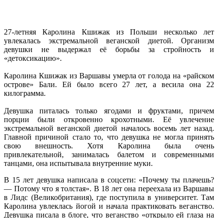
27-летняя Каролина Кшижак из Польши несколько лет
увлекалась экстремальной веганской диетой. Организм
девушки не выдержал её борьбы за стройность и
«детоксикацию».
Каролина Кшижак из Варшавы умерла от голода на «райском
острове» Бали. Ей было всего 27 лет, а весила она 22
килограмма.
Девушка питалась только ягодами и фруктами, причем
порции были откровенно крохотными. Её увлечение
экстремальной веганской диетой началось восемь лет назад.
Главной причиной стало то, что девушка не могла принять
свою внешность. Хотя Каролина была очень
привлекательной, занималась балетом и современными
танцами, она испытывала внутренние муки.
В 15 лет девушка написала в соцсети: «Почему ты плачешь?
— Потому что я толстая». В 18 лет она переехала из Варшавы
в Лидс (Великобритания), где поступила в университет. Там
Каролина увлеклась йогой и начала практиковать веганство.
Девушка писала в блоге, что веганство «открыло ей глаза на