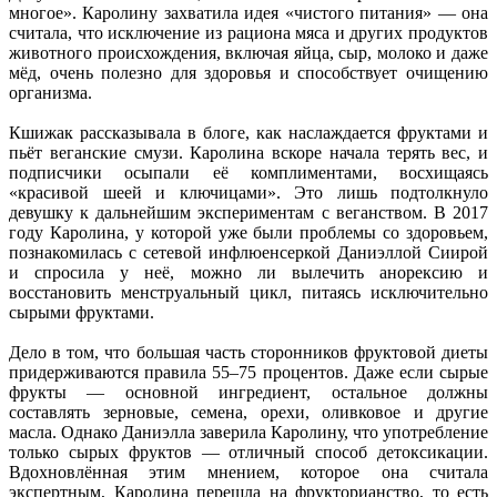
многое». Каролину захватила идея «чистого питания» — она
считала, что исключение из рациона мяса и других продуктов
животного происхождения, включая яйца, сыр, молоко и даже
мёд, очень полезно для здоровья и способствует очищению
организма.
Кшижак рассказывала в блоге, как наслаждается фруктами и
пьёт веганские смузи. Каролина вскоре начала терять вес, и
подписчики осыпали её комплиментами, восхищаясь
«красивой шеей и ключицами». Это лишь подтолкнуло
девушку к дальнейшим экспериментам с веганством. В 2017
году Каролина, у которой уже были проблемы со здоровьем,
познакомилась с сетевой инфлюенсеркой Даниэллой Сиирой
и спросила у неё, можно ли вылечить анорексию и
восстановить менструальный цикл, питаясь исключительно
сырыми фруктами.
Дело в том, что большая часть сторонников фруктовой диеты
придерживаются правила 55–75 процентов. Даже если сырые
фрукты — основной ингредиент, остальное должны
составлять зерновые, семена, орехи, оливковое и другие
масла. Однако Даниэлла заверила Каролину, что употребление
только сырых фруктов — отличный способ детоксикации.
Вдохновлённая этим мнением, которое она считала
экспертным, Каролина перешла на фрукторианство, то есть