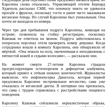
Каролина снова отказалась. Управляющий отелем Бернард
Худеполь рассказал СМИ, что поначалу никто не удивился
просьбе о фруктах, поскольку гости и ранее часто заказывали
веганские блюда. Но случай Каролины был уникальным. Она
почти не выходила из номера.
Через три дня пребывания подруга Каролины, живущая на
острове, позвонила на стойку регистрации, поскольку
Кшижак не ответила на звонок. Подруга забеспокоилась и
попросила персонал отеля проверить номер девушки. Когда
сотрудники вошли в комнату Каролины, они обнаружили её
мёртвой. «Она лежала на полу, окоченевшая и неподвижная, с
пятнистой кожей и седыми волосами», — рассказали они.
На момент смерти 27-летняя Каролина страдала
прогрессирующим остеопорозом и дефицитом альбумина,
который привёл к отёкам нижних конечностей. Журналисты
выяснили, что инфлюенсерка Даниэлла, которая первой
предложила Каролине экстремальное веганство, сама уже
отказалась от веганской диеты. В интервью она призналась,
что сама с трудом справлялась с расстройствами пищевого
поведения.
Каролину Кшижак соблазнили нереалистичные образы,