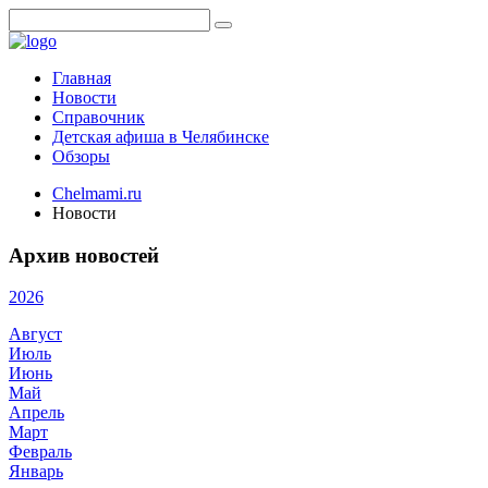
Главная
Новости
Справочник
Детская афиша в Челябинске
Обзоры
Chelmami.ru
Новости
Архив новостей
2026
Август
Июль
Июнь
Май
Апрель
Март
Февраль
Январь