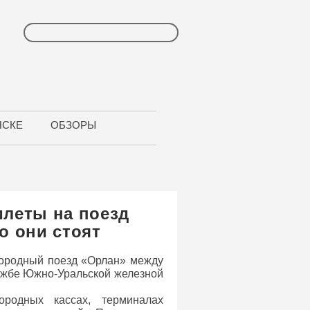
НСКЕ
ОБЗОРЫ
илеты на поезд
о они стоят
игородный поезд «Орлан» между
лужбе Южно-Уральской железной
одных кассах, терминалах