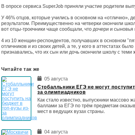
В опросе сервиса SuperJob приняли участие родители вып
У 46% отцов, которые учились в основном на «отлично», д
результатом. Преимущественно на четверки окончили школ
вот отцы-троечники чаще сообщали, что дочери и сыновья 
4 из 10 женщин-респондентов, получавших в основном "пят
отличников и из своих детей, а те, у кого в аттестатах было
признавались, что их сын или дочь окончили школу с теми 
Читайте так же
05 августа
Стобалльники ЕГЭ не могут поступит
за олимпиадников
Как стало известно, выпускники массово ж
баллами за ЕГЭ по трём предметам оказы
мест в ведущих вузах страны.
04 августа