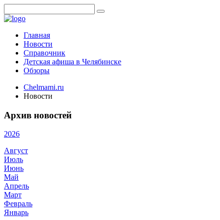
Главная
Новости
Справочник
Детская афиша в Челябинске
Обзоры
Chelmami.ru
Новости
Архив новостей
2026
Август
Июль
Июнь
Май
Апрель
Март
Февраль
Январь