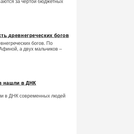
ваются за чертой бюджетных
сть древнегреческих богов
евнегреческих богов. По
Афиной, а двух мальчиков –
в нашли в ДНК
ли в ДНК современных людей