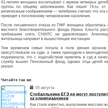
41-летняя женщина воспитывает с мужем четверых детей
группы по общему заболеванию. Как пишет 74.ru, о
религиозным соображениям — челябинка считает, что эта 
приведет к поголовному чипированию населения.
После письменного отказа из ПФР женщина обратилась в
местного благотворительного фонда Ирина Хлыста расс
требования снять СНИЛС не удовлетворил. Апелляц
жительница направит в вышестоящие инстанции.
Тем временем семья попала в поле зрения органов
присутствовали на суде, а также приходили к многодетн
подчеркнула, что с ходатайством привлечь в суд в каче
службу вышел Пенсионный фонд, однако отца детей ка
указал.
Читайте так же
05 августа
Стобалльники ЕГЭ не могут поступит
за олимпиадников
Как стало известно, выпускники массово ж