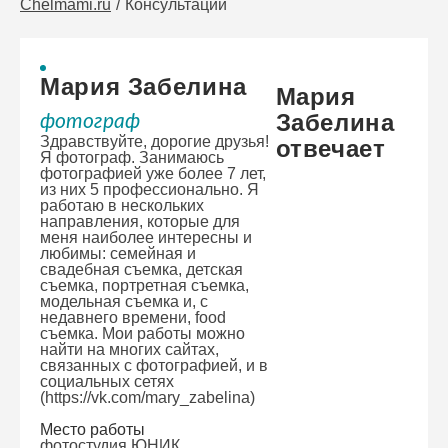
Chelmami.ru
Консультации
Мария Забелина
Мария
Забелина
фотограф
Здравствуйте, дорогие друзья!
отвечает
Я фотограф. Занимаюсь
фотографией уже более 7 лет,
из них 5 профессионально. Я
работаю в нескольких
направления, которые для
меня наиболее интересны и
любимы: семейная и
свадебная съемка, детская
съемка, портретная съемка,
модельная съемка и, с
недавнего времени, food
съемка. Мои работы можно
найти на многих сайтах,
связанных с фотографией, и в
социальных сетях
(https://vk.com/mary_zabelina)
Место работы
фотостудия ЮНИК