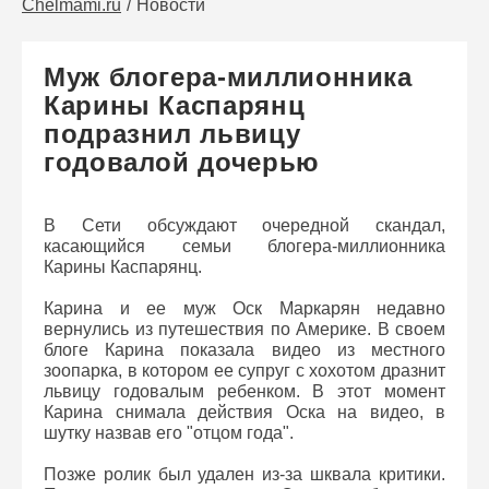
Chelmami.ru
Новости
Муж блогера-миллионника
Карины Каспарянц
подразнил львицу
годовалой дочерью
В Сети обсуждают очередной скандал,
касающийся семьи блогера-миллионника
Карины Каспарянц.
Карина и ее муж Оск Маркарян недавно
вернулись из путешествия по Америке. В своем
блоге Карина показала видео из местного
зоопарка, в котором ее супруг с хохотом дразнит
львицу годовалым ребенком. В этот момент
Карина снимала действия Оска на видео, в
шутку назвав его "отцом года".
Позже ролик был удален из-за шквала критики.