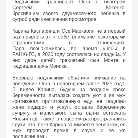
Подписчики сравнивают Оска с блогером
Сергеем Косенко,
бросившим своего двухмесячного ребенка в
сугроб ради увеличения просмотров.
Карина Каспарянц и Оск Маркарян не в первый
раз привлекают к себе внимание некоторыми
странностями в отношениях.
Пара познакомилась во время учебы в
РАНХиГС, в 2020 году состоялась их свадьба. У
них двое детей: трехлетний сын Монте и
годовалая дочь Моника.
Впервые подписчики обратили внимание на
поведение Оска в новогоднем влоге 2025 года.
В видео Карина, будучи на позднем сроке
беременности, пыталась создать уют, а ее муж
критиковал приготовленную еду, не подарил
жене подарок и уснул, оставив беременную
супругу и маленького сына одних встречать
Новый год. Также в соцсетях распространились
слухи, что, пока Карина занимается ребенком, её
муж проводит время в сауне с её же
подписчицами.