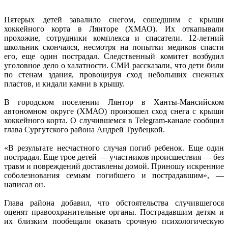
Пятерых детей завалило снегом, сошедшим с крыши
хоккейного корта в Лянторе (ХМАО). Их откапывали
прохожие, сотрудники комплекса и спасатели. 12-летний
школьник скончался, несмотря на попытки медиков спасти
его, еще один пострадал. Следственный комитет возбудил
уголовное дело о халатности. СМИ рассказали, что дети били
по стенам здания, провоцируя сход небольших снежных
пластов, и кидали камни в крышу.
В городском поселении Лянтор в Ханты-Мансийском
автономном округе (ХМАО) произошел сход снега с крыши
хоккейного корта. О случившемся в Telegram-канале сообщил
глава Сургутского района Андрей Трубецкой.
«В результате несчастного случая погиб ребенок. Еще один
пострадал. Еще трое детей — участников происшествия — без
травм и повреждений доставлены домой. Приношу искренние
соболезнования семьям погибшего и пострадавшим», —
написал он.
Глава района добавил, что обстоятельства случившегося
оценят правоохранительные органы. Пострадавшим детям и
их близким пообещали оказать срочную психологическую