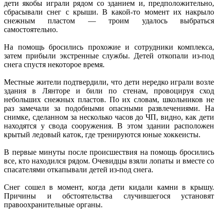
дети якобы играли рядом со зданием и, предположительно,
сбрасывали снег с крыши. В какой-то момент их накрыло
снежным пластом — троим удалось выбраться
самостоятельно.
На помощь бросились прохожие и сотрудники комплекса,
затем прибыли экстренные службы. Детей откопали из-под
снега спустя некоторое время.
Местные жители подтвердили, что дети нередко играли возле
здания в Лянторе и били по стенам, провоцируя сход
небольших снежных пластов. По их словам, школьников не
раз замечали за подобными опасными развлечениями. На
снимке, сделанном за несколько часов до ЧП, видно, как дети
находятся у свода сооружения. В этом здании расположен
крытый ледовый каток, где тренируются юные хоккеисты.
В первые минуты после происшествия на помощь бросились
все, кто находился рядом. Очевидцы взяли лопаты и вместе со
спасателями откапывали детей из-под снега.
Снег сошел в момент, когда дети кидали камни в крышу.
Причины и обстоятельства случившегося установят
правоохранительные органы.