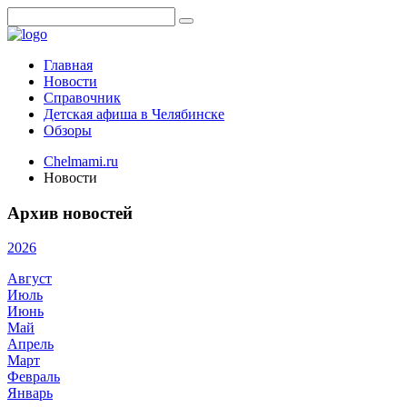
Главная
Новости
Справочник
Детская афиша в Челябинске
Обзоры
Chelmami.ru
Новости
Архив новостей
2026
Август
Июль
Июнь
Май
Апрель
Март
Февраль
Январь