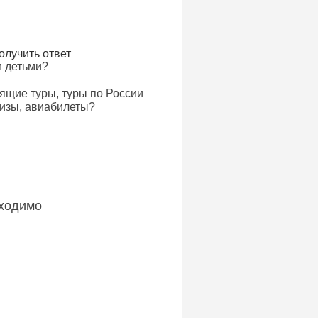
олучить ответ
и детьми?
рящие туры, туры по России
визы, авиабилеты?
бходимо