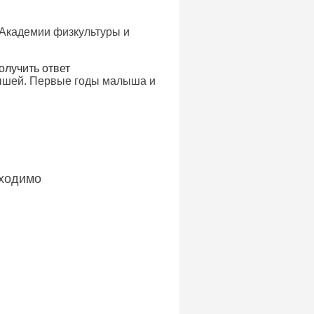
 Академии физкультуры и
олучить ответ
лышей. Первые годы малыша и
бходимо